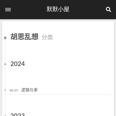
默默小屋
首页
胡思乱想
分类
归档
分类
关于
2024
逻辑与爹
06-25