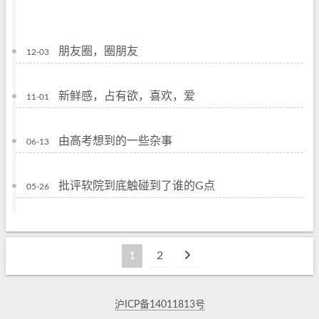
朋友圈，圈朋友
12-03
新鲜感，占有欲，喜欢，爱
11-01
由高考想到的一些杂事
06-13
批评软院到底触碰到了谁的G点
05-26
1
2
沪ICP备14011813号